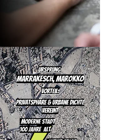
Ursprung:
Marrakesch, Marokko
Vorteil:
Privatsphäre &
urbane Dichte
vereint
Moderne Stadt
100 Jahre alt