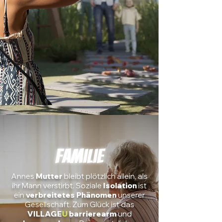
Familie
Annes
Mutter
bleibt plötzlich allein, als
ihr Mann verstirbt. Soziale
Isolation
ist
ein
verbreitetes
Phänomen
unserer
Gesellschaft.
Zum Glück ist das
VILLAGE
U
barrierearm
und