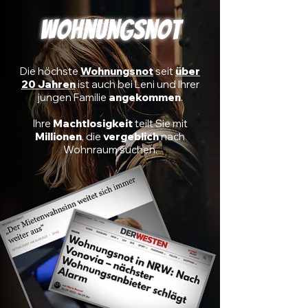
Wohnungsnot
Die höchste
Wohnungsnot
seit
über
20 Jahren
ist auch bei Leni und Ihrer
jungen Familie
angekommen
.
Ihre
Machtlosigkeit
teilt Sie mit
Millionen
, die
vergeblich
nach
Wohnraum suchen.