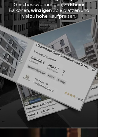
Geschosswohnungen
, zu
kleine
Balkonen,
winzigen
Spielplätzen und
viel zu
hohe
Kaufpreisen.