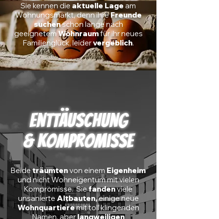
Sie kennen die
aktuelle Lage
am
Wohnungsmarkt
, denn ihre
Freunde
suchen
schon lange nach
geeignetem
Wohnraum
für ihr neues
Familienglück, leider
vergeblich
.
Enttäuschung
& Kompromisse
Beide
träumten
von einem
Eigenheim
und nicht Wohneigentum mit vielen
Kompromisse.
Sie
fanden
viele
unsanierte
Altbauten,
einige neue
Wohnquartiere
mit toll klingenden
Namen, aber
langweiligen