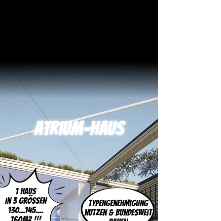
Atrium-Haus
1 Haus
in 3 grössen
Typengenehmigung
130...145....
nutzen & bundesweit
160m² !!!