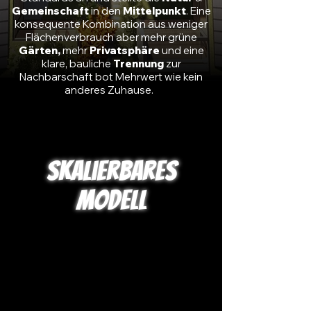
Gemeinschaft
in
den
Mittelpunkt
. Eine
konsequente Kombination aus weniger
Flächenverbrauch aber
mehr grüne
Gärten,
mehr
Privatsphäre
und eine
klare, bauliche
Trennung
zur
Nachbarschaft bot Mehrwert wie kein
anderes Zuhause.
Skalierbares
Modell