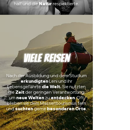
half und die
Natur
respektierte.
Viele Reisen
Nach
der
Ausbildung
und dem
Studium
erkundigten
Leni und ihr
Lebensgefährte
die Welt.
Sie nutzten
die
Zeit
der geringen Verantwortung,
um
neue Welten
zu
entdecken
. Oft
blieben sie dem Massentourismus fern
und
suchten
gerne
besonderen
Orte
.