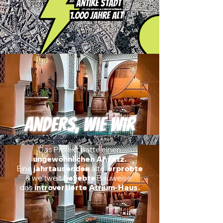
Antike Stadt
1.000 Jahre alt
Anders, wie Wir
Das Projekt hatte einen
ungewöhnlichen
Ansatz.
Eine
j
ahrtausenden
alte,
erprobte
&
weltweit
beliebte
Bauweise:
das
introvertierte
Atrium-Haus
.