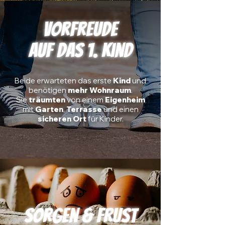
Vorfreude
auf das 1. Kind
Beide erwarteten das erste
Kind
und
benötigen
mehr
Wohnraum
.
Sie
träumten
von
einem
Eigenheim
mit
Garten
,
Terrasse
und einen
sicheren Ort
für Kinder.
Sorgen & Frust