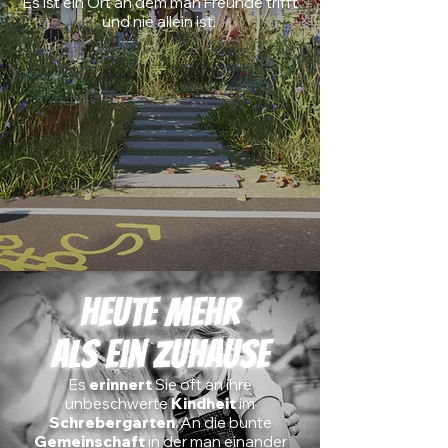
Es ist ein Ort an dem man Freunde trifft
und nie allein ist.
Heute mehr
als ein Zuhause
Es
erinnert
Sie oft an ihre
unbeschwerte
Kindheit
im
Schrebergarten
. An die bunte
Gemeinschaft
in der man einander