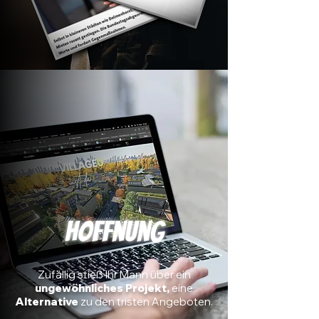
Hoffnung
Zufällig stieß Ihr Mann über ein
ungewöhnliches
Projekt,
eine
Alternative
zu den tristen Angeboten.