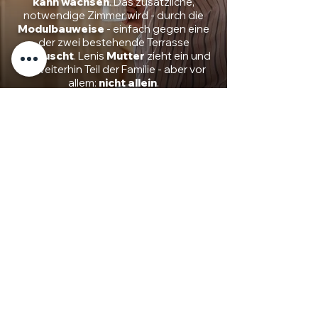
kann
wachsen
. Das zusätzliche,
notwendige Zimmer wird - durch die
Modulbauweise
- einfach gegen eine
der zwei bestehende Terrasse
getauscht
.
Lenis
Mutter
zieht ein und
ist
weiterhin
Teil
der
Familie
- aber vor
allem:
nicht allein
.
Bleibe
Flexibel
... und
passe
dein
VILLAGE
U
an. Mit
dem Kauf erhält du die Planung für alle
3 Größen
gleich mit. Solltest sich dein
Leben
mal
ändern
, so kannst Du immer