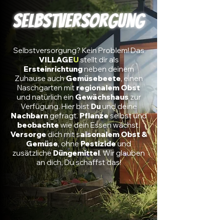
Selbstversorgung
Selbstversorgung? Kein Problem! Das
VILLAGE
U
stellt dir als
Ersteinrichtung
neben deinem
Zuhause auch
Gemüsebeete
, einen
Naschgarten mit
regionalem
Obst
und natürlich ein
Gewächshaus
zur
Verfügung. Hier bist
Du
und deine
Nachbarn
gefragt.
Pflanze
selbst und
beobachte
wie dein Essen wächst.
Versorge
dich mit s
aisonalem Obst &
Gemüse
, ohne
Pestizide
und
zusätzliche
Düngemittel
. Wir glauben
an dich, Du schaffst das!