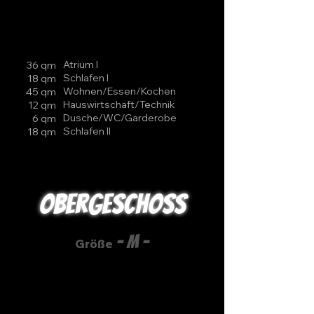
Atrium I
36 qm
Schlafen I
18 qm
Wohnen/Essen/Kochen
45 qm
Hauswirtschaft/Technik
12 qm
Dusche/WC/Garderobe
6 qm
Schlafen II
18 qm
Obergeschoss
- M -
Größe