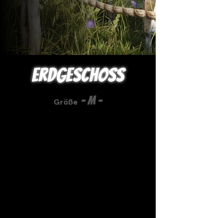
Erdgeschoss
- M -
Größe