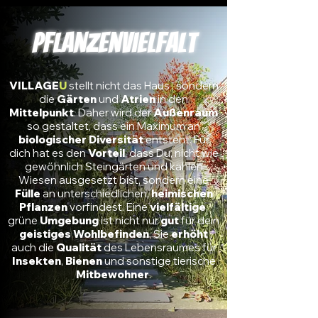
Pflanzenvielfalt
VILLAGE
U
stellt nicht das Haus , sondern
die
Gärten
und
Atrien
in den
Mittelpunkt
. Daher wird der
Außenraum
so gestaltet, dass ein Maximum an
biologischer Diversität
entsteht. Für
dich hat es den
Vorteil
, dass Du, nicht wie
gewöhnlich Steingärten und kahlen
Wiesen ausgesetzt bist, sondern eine
Fülle
an unterschiedlichen,
heimischen
Pflanzen
vorfindest. Eine
vielfältige
,
grüne
Umgebung
ist nicht nur
gut
für dein
geistiges Wohlbefinden
, Sie
erhöht
auch die
Qualität
des Lebensraumes für
Insekten
,
Bienen
und sonstige tierische
Mitbewohner
.