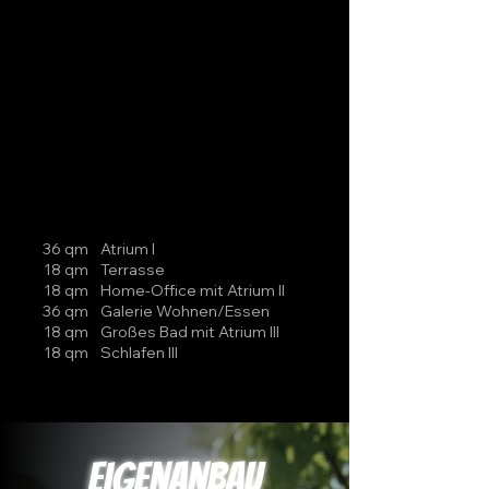
36 qm
Atrium I
18 qm
Terrasse
18 qm
Home-Office mit Atrium II
36 qm
Galerie Wohnen/Essen
18 qm
Großes Bad mit Atrium III
18 qm
Schlafen III
Eigenanbau