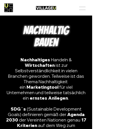
Nachhaltig
Bauen
Nachhaltiges
Handeln &
Wirtschaften
ist zur
Selbstverständlichkeit in vielen
Branchen geworden. Teilweise ist das
Thema Nachhaltigkeit
ein
Marketingtool
für viel
Unternehmen und teilweise tatsächlich
ein
ernstes Anliegen
.
SDG´s
(Sustainable Development
Goals) definieren gemäß der
Agenda
2030
der Vereinten Nationen genau
17
Kriterien
auf dem Weg zum