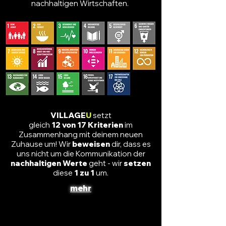
nachhaltigen Wirtschaften.
VILLAGE
U
setzt
gleich
12 von 17 Kriterien
im
Zusammenhang mit deinem neuen
Zuhause um! Wir
beweisen
dir,
dass es
uns nicht um die Kommunikation der
nachhaltigen Werte
geht - wir
setzen
diese
1 zu 1
um.
mehr