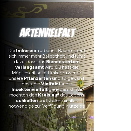
Artenvielfalt
Die
Imkerei
im urbanen Raum erfreut
sich immer mehr Beliebtheit und führt
dazu, dass das
Bienensterben
verlangsamt
wird. Du hast die
Möglichkeit selbst Imker zu werde.
Unsere
Pflanzarten
sind so gewählt,
dass die
Vielfalt
für die
Insektenvielfalt
gegeben ist. Wir
möchten den
Kreislauf
des Lebens
schließen
und stellen dir alles
notwendige zur Verfügung. Nutze es!