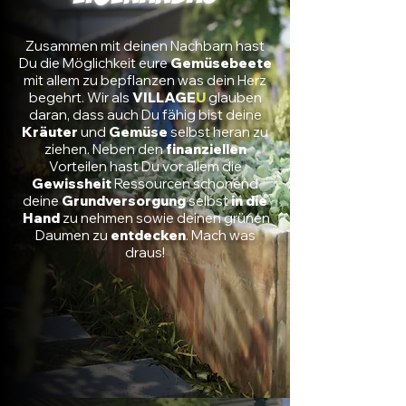
Zusammen mit deinen Nachbarn hast
Du die Möglichkeit eure
Gemüsebeete
mit allem zu bepflanzen was dein Herz
begehrt. Wir als
VILLAGE
U
glauben
daran, dass auch Du fähig bist deine
Kräuter
und
Gemüse
selbst
heran zu
ziehen. Neben den
finanziellen
Vorteilen hast Du vor allem die
Gewissheit
Ressourcen schonend
deine
Grundversorgung
selbst
in die
Hand
zu nehmen sowie deinen grünen
Daumen zu
entdecken
. Mach was
draus!