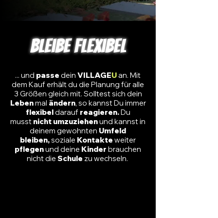
Bleibe Flexibel
... und
passe
dein
VILLAGE
U
an. Mit
dem Kauf erhält du die Planung für alle
3 Größen gleich mit. Solltest sich dein
Leben
mal
ändern
, so kannst Du immer
flexibel
darauf
reagieren.
Du
musst
nicht
umzuziehen
und kannst in
deinem gewohnten
Umfeld
bleiben,
soziale
Kontakte
weiter
pflegen
und deine
Kinder
brauchen
nicht
die
Schule
zu wechseln.